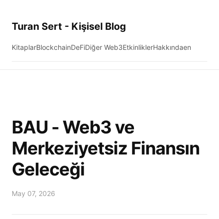
Turan Sert - Kişisel Blog
Kitaplar
Blockchain
DeFi
Diğer Web3
Etkinlikler
Hakkında
en
BAU - Web3 ve
Merkeziyetsiz Finansın
Geleceği
May 07, 2026