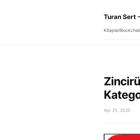
Turan Sert -
Kitaplar
Blockchai
Zincirü
Katego
Apr 25, 2025