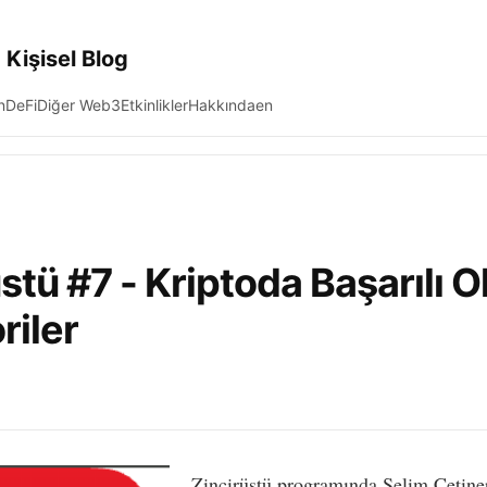
 Kişisel Blog
n
DeFi
Diğer Web3
Etkinlikler
Hakkında
en
stü #7 - Kriptoda Başarılı 
riler
Zincirüstü programında Selim Çetin