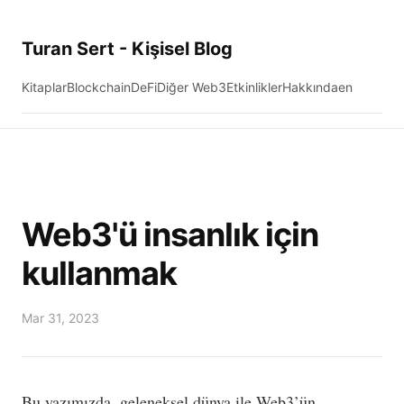
Turan Sert - Kişisel Blog
Kitaplar
Blockchain
DeFi
Diğer Web3
Etkinlikler
Hakkında
en
Web3'ü insanlık için
kullanmak
Mar 31, 2023
Bu yazımızda, geleneksel dünya ile Web3’ün