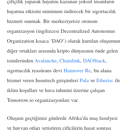
çiftçilik yaparak hayatını kazanan yoksul insanların
hayatına etkisini minimum indirecek bir sigortacılık
hizmeti sunmak. Bir merkeziyetsiz otonom
organizasyon (ingilizcesi Decentralized Autonomus
Organization kısaca ‘DAO’) olarak kurulan oluşumun
diğer ortakları arasında kripto dünyasının önde gelen
isimlerinden
Avalanche
,
Chainlink
,
DAOStack
,
sigortacılık reasürans devi
Hannover Re
, bu alana
hizmet veren Insurtech girişimleri
Pula
ve
Etherisc
ile
iklim koşulları ve hava tahmini üzerine çalışan
Tomorrow.io organizasyonları var.
Oluşum geçtiğimiz günlerde Afrika’da maş fasulyesi
ve hayvan otları yetiştiren çiftçilerin hasat sonrası